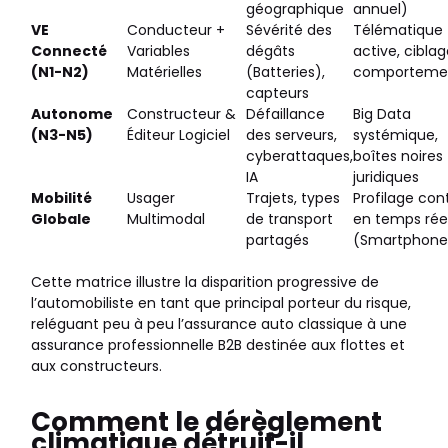
géographique
annuel)
VE
Conducteur +
Sévérité des
Télématique
Connecté
Variables
dégâts
active, cibla
(N1-N2)
Matérielles
(Batteries),
comporteme
capteurs
Autonome
Constructeur &
Défaillance
Big Data
(N3-N5)
Éditeur Logiciel
des serveurs,
systémique,
cyberattaques,
boîtes noires
IA
juridiques
Mobilité
Usager
Trajets, types
Profilage con
Globale
Multimodal
de transport
en temps rée
partagés
(Smartphone
Cette matrice illustre la disparition progressive de
l’automobiliste en tant que principal porteur du risque,
reléguant peu à peu l’assurance auto classique à une
assurance professionnelle B2B destinée aux flottes et
aux constructeurs.
Comment le dérèglement
climatique détruit-il