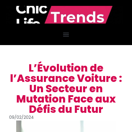
L’Évolution de
l’Assurance Voiture :
Un Secteur en
Mutation Face aux
Défis du Futur
09/02/2024