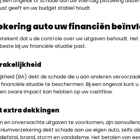
j een ongeluk of schade aan uw voertuig plotseling duize
ust geeft en uw budget stabiel houdt.
ekering auto uw financiën beïnv
tekent dat u de controle over uw uitgaven behoudt. Het g
ste bij uw financiële situatie past.
rakelijkheid
ijkheid (BA) dekt de schade die u aan anderen veroorzaakt
financiële situatie te beschermen. Bij een ongeval kunt u
een zware impact kan hebben op uw cashflow.
 extra dekkingen
 en onverwachte uitgaven te voorkomen, zijn aanvullen
iumverzekering dekt schade aan uw eigen auto, zelfs als
diefstal, brand, storm en vandalisme. Het betalen van ee