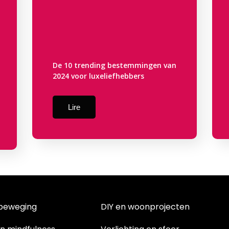
De 10 trending bestemmingen van
2024 voor luxeliefhebbers
Lire
 beweging
DIY en woonprojecten