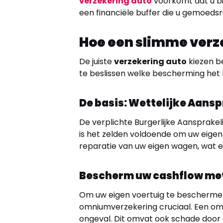
verzekering auto
voorkomt dat u bi
een financiële buffer die u gemoedsr
Hoe een slimme verz
De juiste
verzekering auto
kiezen be
te beslissen welke bescherming het be
De basis: Wettelijke Aansp
De verplichte Burgerlijke Aansprakel
is het zelden voldoende om uw eigen 
reparatie van uw eigen wagen, wat 
Bescherm uw cashflow met
Om uw eigen voertuig te beschermen
omniumverzekering cruciaal. Een omn
ongeval. Dit omvat ook schade door 