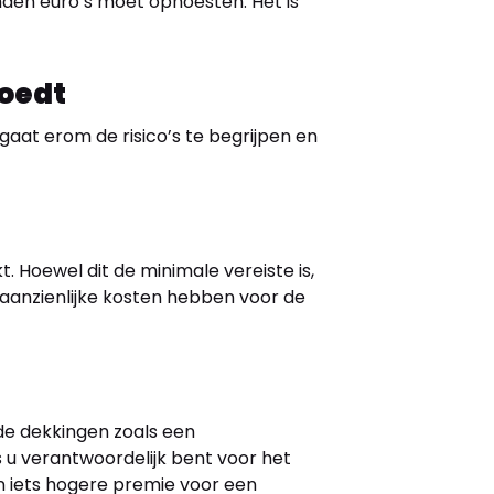
nden euro’s moet ophoesten. Het is
loedt
aat erom de risico’s te begrijpen en
. Hoewel dit de minimale vereiste is,
 aanzienlijke kosten hebben voor de
de dekkingen zoals een
 u verantwoordelijk bent voor het
n iets hogere premie voor een