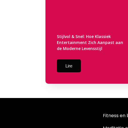
Stijlvol & Snel: Hoe Klassiek
Entertainment Zich Aanpast aan
de Moderne Levensstijl
Lire
Fitness en