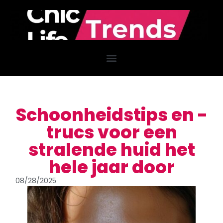
Schoonheidstips en -
trucs voor een
stralende huid het
hele jaar door
08/28/2025