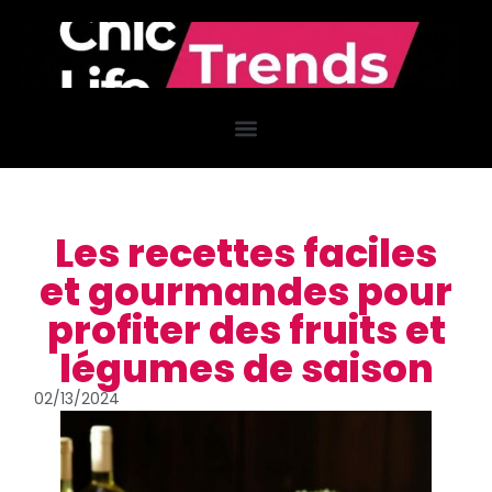
Les recettes faciles
et gourmandes pour
profiter des fruits et
légumes de saison
02/13/2024